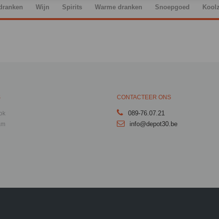
dranken
Wijn
Spirits
Warme dranken
Snoepgoed
Kool
S
CONTACTEER ONS
089-76.07.21
ok
info@depot30.be
am