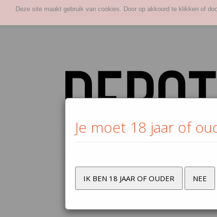
Deze site maakt gebruik van cookies. Door op akkoord te klikken of do
HOME
PROMOTIES
WINKELMAND
ORDER AFRONDEN
B2
Je moet 18 jaar of ou
IK BEN 18 JAAR OF OUDER
NEE