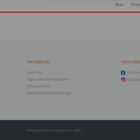
Bier
Fris
INFORMATIE
VOLG ON
Over ons
Facebo
Algemene voorwaarden
Instagr
Privacy Policy
Neem contact met ons op
Ontwikkeld door
Comperex
© 2026